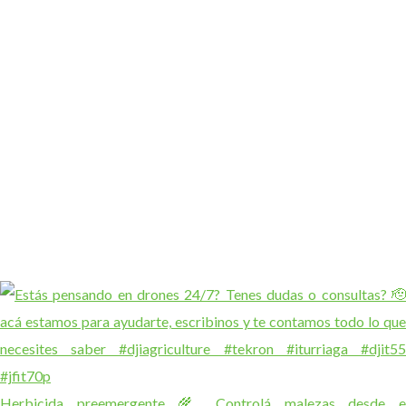
Herbicida preemergente 🌾 Controlá malezas desde e