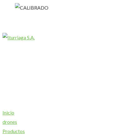
Chascomús
TE. (02241) 424087 / (02241) 423377
Av Juan Manuel de Rosas N°1045
General Belgrano
TE. (02243) 452633
Av España Nº680
Inicio
drones
Productos